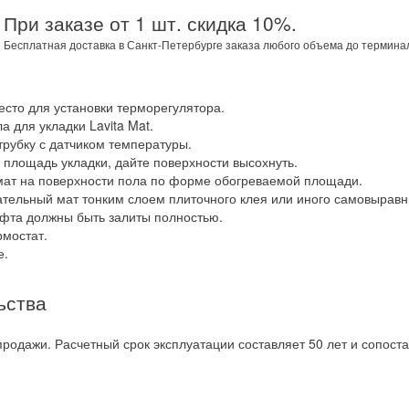
При заказе от 1 шт. скидка 10%.
Бесплатная доставка в Санкт-Петербурге заказа любого объема до термина
есто для установки терморегулятора.
а для укладки Lavita Mat.
рубку с датчиком температуры.
 площадь укладки, дайте поверхности высохнуть.
мат на поверхности пола по форме обогреваемой площади.
ательный мат тонким слоем плиточного клея или иного самовырав
уфта должны быть залиты полностью.
рмостат.
е.
ьства
 продажи. Расчетный срок эксплуатации составляет 50 лет и сопост