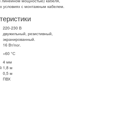
ой линейном мощностью) кабеля,
их условиях с монтажным кабелем.
теристики
220-230 В
двужильный, резистивный,
экранированный.
16 Вт/пог.
+60 °С
4 мм
й
1,8 м
0,5 м
ПВХ