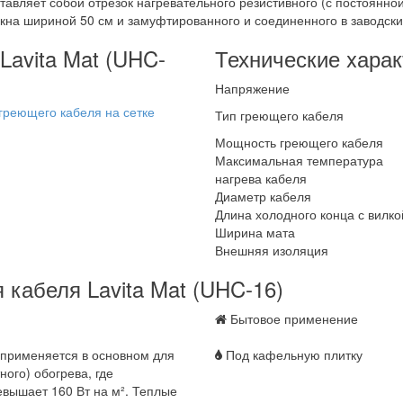
ставляет собой отрезок нагревательного резистивного (с постоянн
окна шириной 50 см и замуфтированного и соединенного в заводск
Lavita Mat (UHC-
Технические xарак
Напряжение
Тип греющего кабеля
Мощность греющего кабеля
Максимальная температура
нагрева кабеля
Диаметр кабеля
Длина холодного конца с вилко
Ширина мата
Внешняя изоляция
кабеля Lavita Mat (UHC-16)
Бытовое применение
 применяется в основном для
Под кафельную плитку
ого) обогрева, где
вышает 160 Вт на м². Теплые