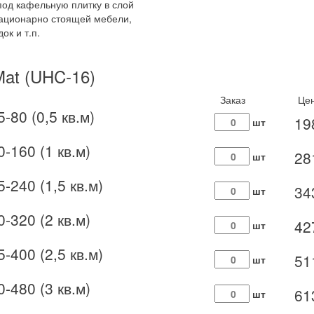
под кафельную плитку в слой
тационарно стоящей мебели,
ок и т.п.
Mat (UHC-16)
Заказ
Це
-80 (0,5 кв.м)
19
шт
0-160 (1 кв.м)
28
шт
-240 (1,5 кв.м)
34
шт
0-320 (2 кв.м)
42
шт
-400 (2,5 кв.м)
51
шт
0-480 (3 кв.м)
61
шт