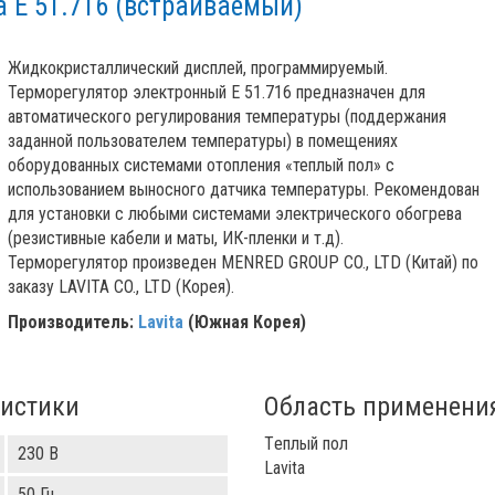
a E 51.716 (встраиваемый)
Жидкокристаллический дисплей, программируемый.
Терморегулятор электронный E 51.716 предназначен для
автоматического регулирования температуры (поддержания
заданной пользователем температуры) в помещениях
оборудованных системами отопления «теплый пол» с
использованием выносного датчика температуры. Рекомендован
для установки с любыми системами электрического обогрева
(резистивные кабели и маты, ИК-пленки и т.д).
Терморегулятор произведен MENRED GROUP CO., LTD (Китай) по
заказу LAVITA CO., LTD (Корея).
Производитель:
Lavita
(Южная Корея)
ристики
Область применени
Tеплый пол
230 В
Lavita
50 Гц