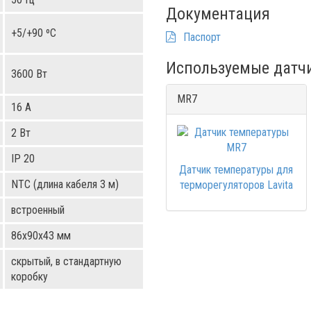
Документация
+5/+90 ºС
Паспорт
Используемые датч
3600 Вт
MR7
16 А
2 Вт
IP 20
Датчик температуры для
NTC (длина кабеля 3 м)
терморегуляторов Lavita
встроенный
86х90х43 мм
скрытый, в стандартную
коробку